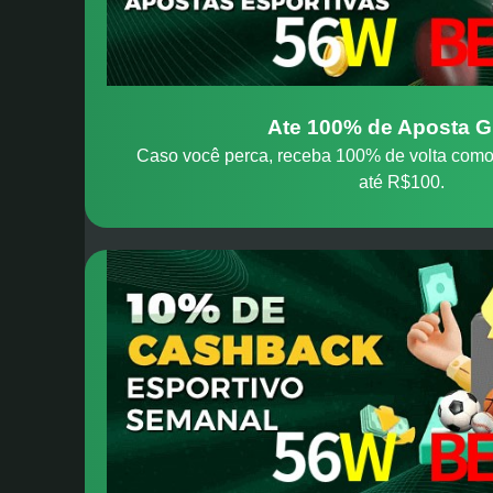
Ate 100% de Aposta Gr
Caso você perca, receba 100% de volta como
até R$100.