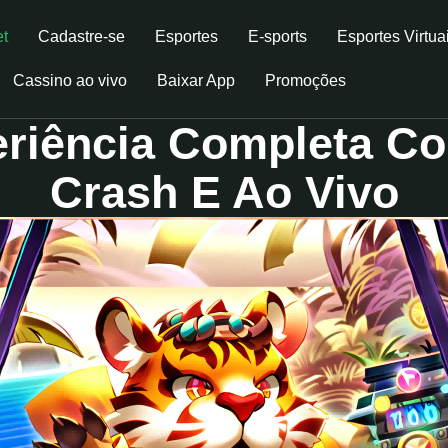
t
Cadastre-se
Esportes
E-sports
Esportes Virtua
Cassino ao vivo
Baixar App
Promoções
eriência Completa Co
Crash E Ao Vivo