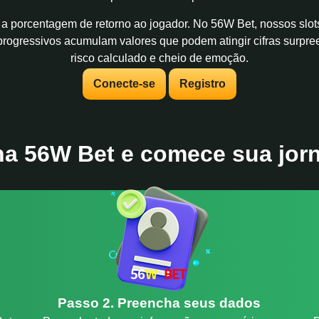
a a porcentagem de retorno ao jogador. No 56W Bet, nossos sl
 progressivos acumulam valores que podem atingir cifras surp
risco calculado e cheio de emoção.
Conecte-se
Registro
na 56W Bet e comece sua jor
Passo 2. Preencha seus dados