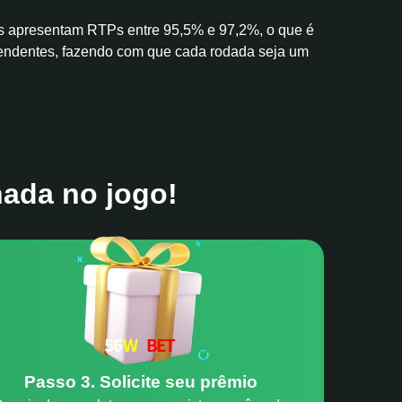
ots apresentam RTPs entre 95,5% e 97,2%, o que é
reendentes, fazendo com que cada rodada seja um
nada no jogo!
Passo 3. Solicite seu prêmio