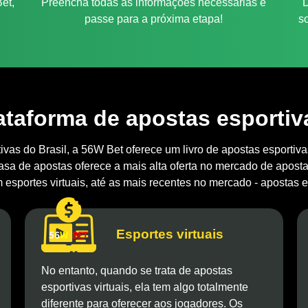
et,
Preencha todas as informações necessárias e
D
passe para a próxima etapa!
s
ataforma de apostas esportiv
as do Brasil, a 56W Bet oferece um livro de apostas esportiva
sa de apostas oferece a mais alta oferta no mercado de aposta
 esportes virtuais, até as mais recentes no mercado - apostas e
Esportes virtuais
No entanto, quando se trata de apostas
esportivas virtuais, ela tem algo totalmente
diferente para oferecer aos jogadores. Os