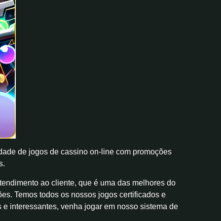
tidade de jogos de cassino on-line com promoções
s.
tendimento ao cliente, que é uma das melhores do
es. Temos todos os nossos jogos certificados e
e interessantes, venha jogar em nosso sistema de