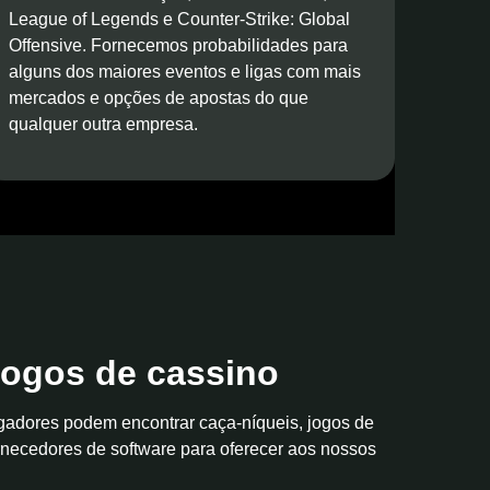
League of Legends e Counter-Strike: Global
Offensive. Fornecemos probabilidades para
alguns dos maiores eventos e ligas com mais
mercados e opções de apostas do que
qualquer outra empresa.
jogos de cassino
gadores podem encontrar caça-níqueis, jogos de
rnecedores de software para oferecer aos nossos