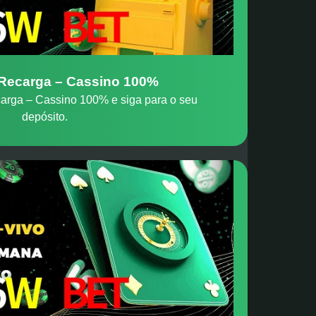
Recarga – Cassino 100%
arga – Cassino 100% e siga para o seu
depósito.