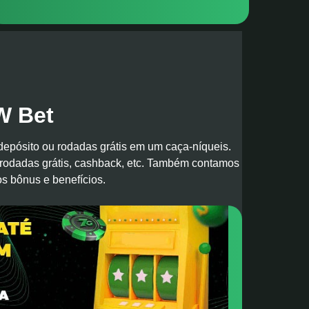
W Bet
depósito ou rodadas grátis em um caça-níqueis.
 rodadas grátis, cashback, etc. Também contamos
s bônus e benefícios.