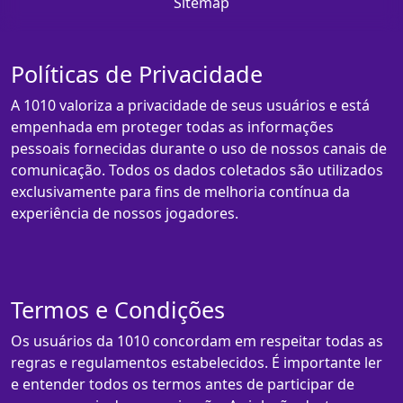
Sitemap
Políticas de Privacidade
A 1010 valoriza a privacidade de seus usuários e está
empenhada em proteger todas as informações
pessoais fornecidas durante o uso de nossos canais de
comunicação. Todos os dados coletados são utilizados
exclusivamente para fins de melhoria contínua da
experiência de nossos jogadores.
Termos e Condições
Os usuários da 1010 concordam em respeitar todas as
regras e regulamentos estabelecidos. É importante ler
e entender todos os termos antes de participar de