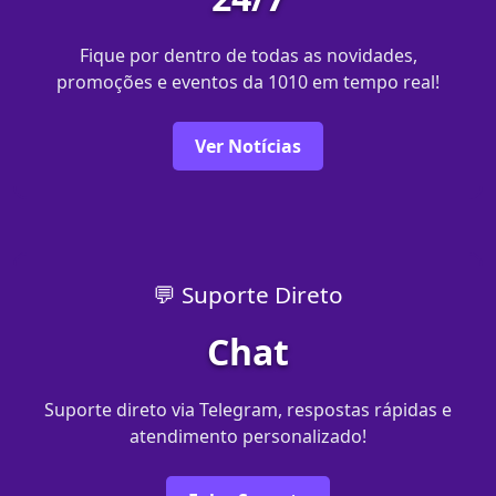
Fique por dentro de todas as novidades,
promoções e eventos da 1010 em tempo real!
Ver Notícias
💬 Suporte Direto
Chat
Suporte direto via Telegram, respostas rápidas e
atendimento personalizado!