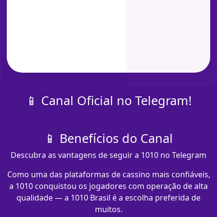
📱 Canal Oficial no Telegram!
📱 Benefícios do Canal
Descubra as vantagens de seguir a 1010 no Telegram
Como uma das plataformas de cassino mais confiáveis,
a 1010 conquistou os jogadores com operação de alta
qualidade — a 1010 Brasil é a escolha preferida de
muitos.