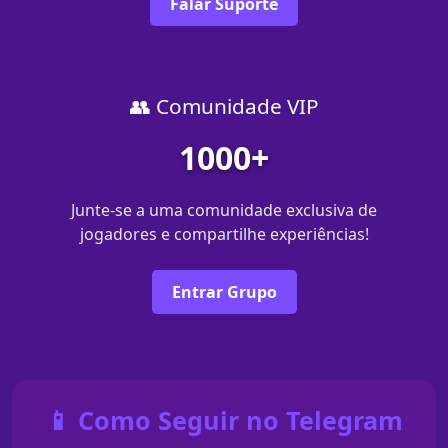
Falar Suporte
👥 Comunidade VIP
1000+
Junte-se a uma comunidade exclusiva de
jogadores e compartilhe experiências!
Entrar Grupo
📱 Como Seguir no Telegram