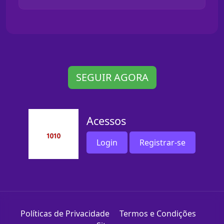
SEGUIR AGORA
Acessos
Login
Registrar-se
Políticas de Privacidade
Termos e Condições