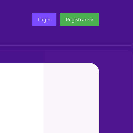
Login
Registrar-se