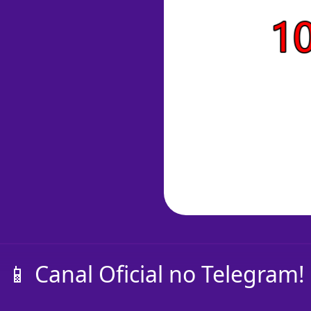
📱 Canal Oficial no Telegram!