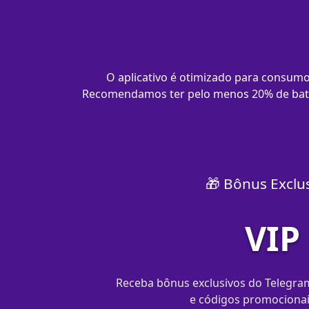
O aplicativo é otimizado para consumo
Recomendamos ter pelo menos 20% de bateri
🎁 Bônus Exclu
VIP
Receba bônus exclusivos do Telegra
e códigos promocionai