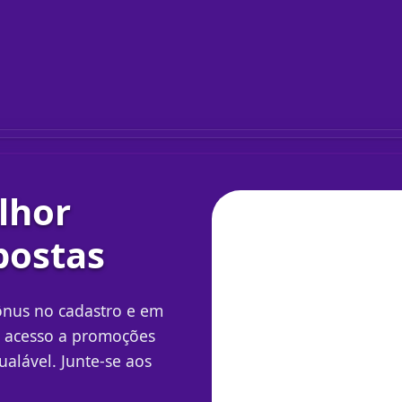
lhor
postas
ônus no cadastro e em
m acesso a promoções
ualável. Junte-se aos