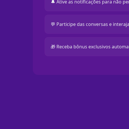
🔔 Ative as notificações para não p
💬 Participe das conversas e interaj
🎁 Receba bônus exclusivos autom