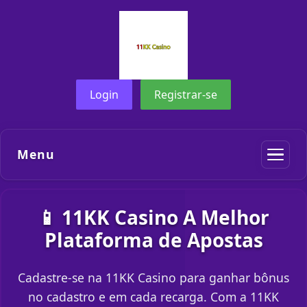
Login
Registrar-se
Menu
📱 11KK Casino A Melhor
Plataforma de Apostas
Cadastre-se na 11KK Casino para ganhar bônus
no cadastro e em cada recarga. Com a 11KK