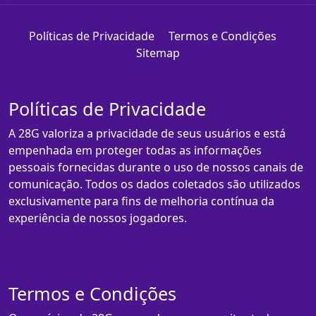
Políticas de Privacidade
Termos e Condições
Sitemap
Políticas de Privacidade
A 28G valoriza a privacidade de seus usuários e está
empenhada em proteger todas as informações
pessoais fornecidas durante o uso de nossos canais de
comunicação. Todos os dados coletados são utilizados
exclusivamente para fins de melhoria contínua da
experiência de nossos jogadores.
Termos e Condições