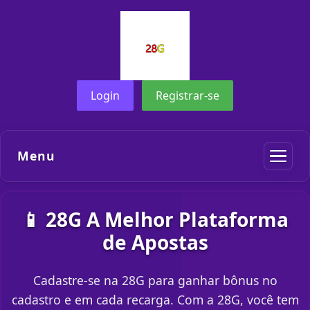
Login
Registrar-se
Menu
📱 28G A Melhor Plataforma
de Apostas
Cadastre-se na 28G para ganhar bônus no
cadastro e em cada recarga. Com a 28G, você tem