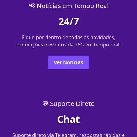
📢 Notícias em Tempo Real
24/7
Fique por dentro de todas as novidades,
promoções e eventos da 28G em tempo real!
Ver Notícias
💬 Suporte Direto
Chat
Suporte direto via Telegram, respostas rápidas e