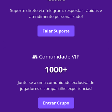
Suporte direto via Telegram, respostas rápidas e
atendimento personalizado!
Falar Suporte
👥 Comunidade VIP
1000+
Junte-se a uma comunidade exclusiva de
jogadores e compartilhe experiências!
Entrar Grupo