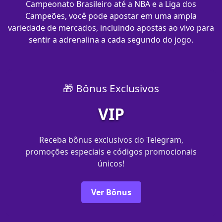
Campeonato Brasileiro até a NBA e a Liga dos
Campeões, você pode apostar em uma ampla
variedade de mercados, incluindo apostas ao vivo para
sentir a adrenalina a cada segundo do jogo.
🎁 Bônus Exclusivos
VIP
Receba bônus exclusivos do Telegram,
promoções especiais e códigos promocionais
únicos!
Ver Bônus