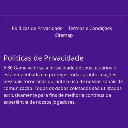
Políticas de Privacidade
Termos e Condições
Sitemap
Políticas de Privacidade
A 36 Game valoriza a privacidade de seus usuários e
está empenhada em proteger todas as informações
pessoais fornecidas durante o uso de nossos canais de
comunicação. Todos os dados coletados são utilizados
exclusivamente para fins de melhoria contínua da
experiência de nossos jogadores.