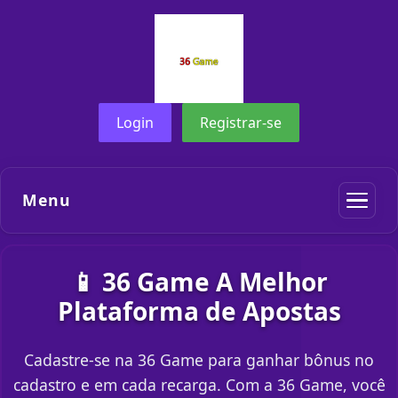
Login
Registrar-se
Menu
📱 36 Game A Melhor
Plataforma de Apostas
Cadastre-se na 36 Game para ganhar bônus no
cadastro e em cada recarga. Com a 36 Game, você