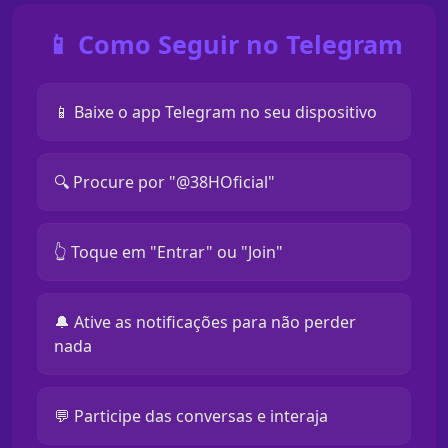
📱 Como Seguir no Telegram
📱 Baixe o app Telegram no seu dispositivo
🔍 Procure por "@38HOficial"
👆 Toque em "Entrar" ou "Join"
🔔 Ative as notificações para não perder
nada
💬 Participe das conversas e interaja