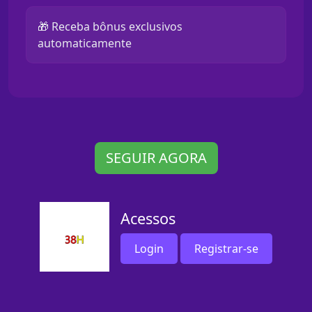
🎁 Receba bônus exclusivos
automaticamente
SEGUIR AGORA
Acessos
Login
Registrar-se