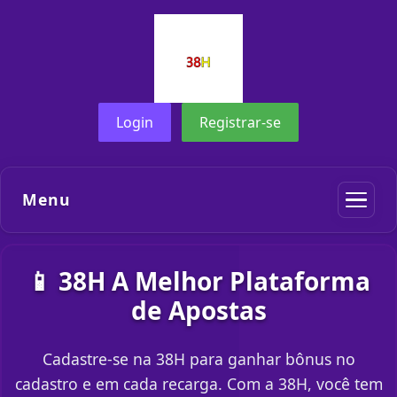
Login
Registrar-se
Menu
📱 38H A Melhor Plataforma
de Apostas
Cadastre-se na 38H para ganhar bônus no
cadastro e em cada recarga. Com a 38H, você tem