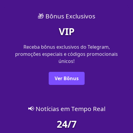
🎁 Bônus Exclusivos
VIP
Receba bônus exclusivos do Telegram,
promoções especiais e códigos promocionais
únicos!
Ver Bônus
📢 Notícias em Tempo Real
24/7