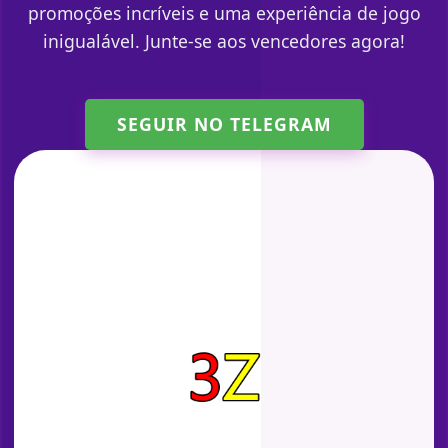
promoções incríveis e uma experiência de jogo
inigualável. Junte-se aos vencedores agora!
SEGUIR NO TELEGRAM