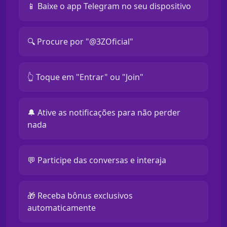
📱 Baixe o app Telegram no seu dispositivo
🔍 Procure por "@3ZOficial"
👆 Toque em "Entrar" ou "Join"
🔔 Ative as notificações para não perder
nada
💬 Participe das conversas e interaja
🎁 Receba bônus exclusivos
automaticamente