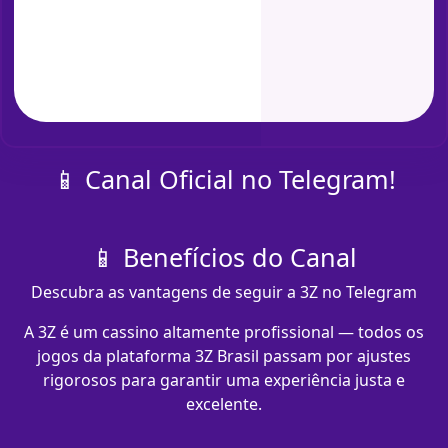
📱 Canal Oficial no Telegram!
📱 Benefícios do Canal
Descubra as vantagens de seguir a 3Z no Telegram
A 3Z é um cassino altamente profissional — todos os
jogos da plataforma 3Z Brasil passam por ajustes
rigorosos para garantir uma experiência justa e
excelente.