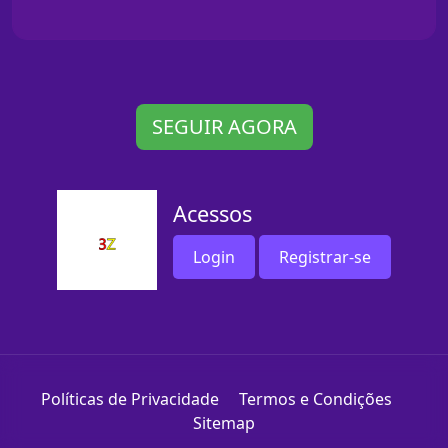
SEGUIR AGORA
Acessos
Login
Registrar-se
Políticas de Privacidade
Termos e Condições
Sitemap