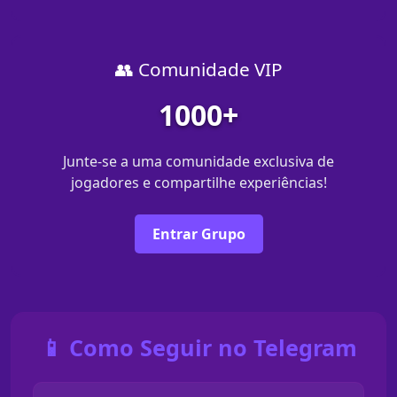
👥 Comunidade VIP
1000+
Junte-se a uma comunidade exclusiva de
jogadores e compartilhe experiências!
Entrar Grupo
📱 Como Seguir no Telegram