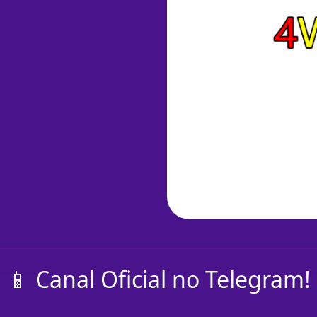
📱 Canal Oficial no Telegram!