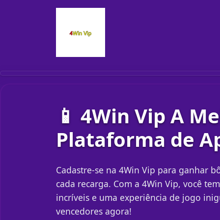
📱 4Win Vip A Me
Plataforma de A
Cadastre-se na 4Win Vip para ganhar b
cada recarga. Com a 4Win Vip, você te
incríveis e uma experiência de jogo inig
vencedores agora!