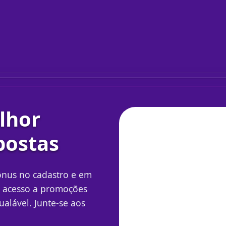
lhor
postas
ônus no cadastro e em
m acesso a promoções
ualável. Junte-se aos