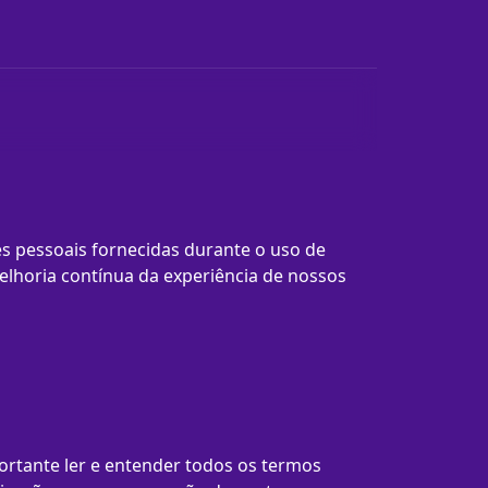
s pessoais fornecidas durante o uso de
elhoria contínua da experiência de nossos
ortante ler e entender todos os termos