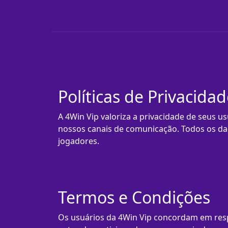
Políticas de Privacida
A 4Win Vip valoriza a privacidade de seus 
nossos canais de comunicação. Todos os dad
jogadores.
Termos e Condições
Os usuários da 4Win Vip concordam em respe