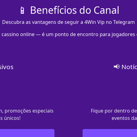
📱 Benefícios do Canal
Descubra as vantagens de seguir a 4Win Vip no Telegram
um cassino online — é um ponto de encontro para jogadore
sivos
📢 Notí
m, promoções especiais
Fique por dentro d
s únicos!
eventos da