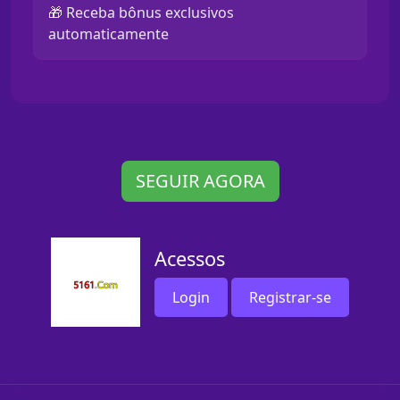
🎁 Receba bônus exclusivos
automaticamente
SEGUIR AGORA
Acessos
Login
Registrar-se