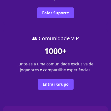
Falar Suporte
👥 Comunidade VIP
1000+
Junte-se a uma comunidade exclusiva de
jogadores e compartilhe experiências!
Entrar Grupo