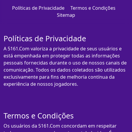
Políticas de Privacidade
Termos e Condições
Sitemap
Políticas de Privacidade
A 5161.Com valoriza a privacidade de seus usuários e
está empenhada em proteger todas as informações
pessoais fornecidas durante o uso de nossos canais de
comunicação. Todos os dados coletados são utilizados
exclusivamente para fins de melhoria contínua da
experiência de nossos jogadores.
Termos e Condições
Os usuários da 5161.Com concordam em respeitar