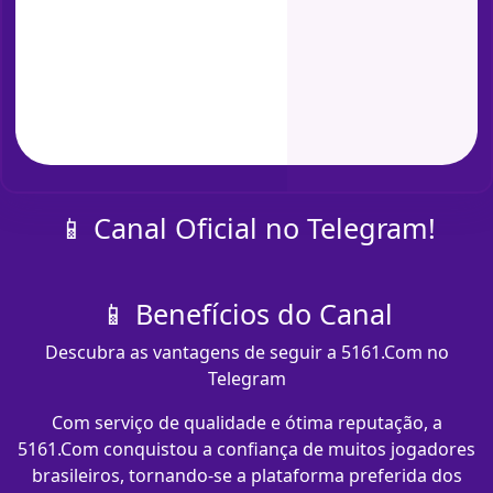
📱 Canal Oficial no Telegram!
📱 Benefícios do Canal
Descubra as vantagens de seguir a 5161.Com no
Telegram
Com serviço de qualidade e ótima reputação, a
5161.Com conquistou a confiança de muitos jogadores
brasileiros, tornando-se a plataforma preferida dos