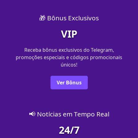
🎁 Bônus Exclusivos
VIP
Receba bônus exclusivos do Telegram,
promoções especiais e códigos promocionais
únicos!
Ver Bônus
📢 Notícias em Tempo Real
24/7