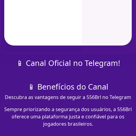
📱 Canal Oficial no Telegram!
📱 Benefícios do Canal
Descubra as vantagens de seguir a 556Brl no Telegram
Sempre priorizando a segurança dos usuários, a 556Brl
oferece uma plataforma justa e confiável para os
jogadores brasileiros.