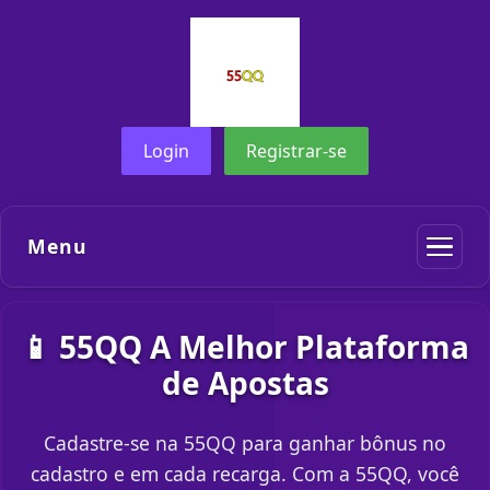
Login
Registrar-se
Menu
📱 55QQ A Melhor Plataforma
de Apostas
Cadastre-se na 55QQ para ganhar bônus no
cadastro e em cada recarga. Com a 55QQ, você