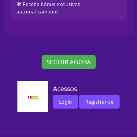
🎁 Receba bônus exclusivos
automaticamente
SEGUIR AGORA
Acessos
Login
Registrar-se