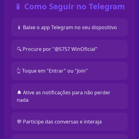
📱 Como Seguir no Telegram
📱 Baixe o app Telegram no seu dispositivo
🔍 Procure por "@5757 WinOficial"
👆 Toque em "Entrar" ou "Join"
🔔 Ative as notificações para não perder
nada
💬 Participe das conversas e interaja