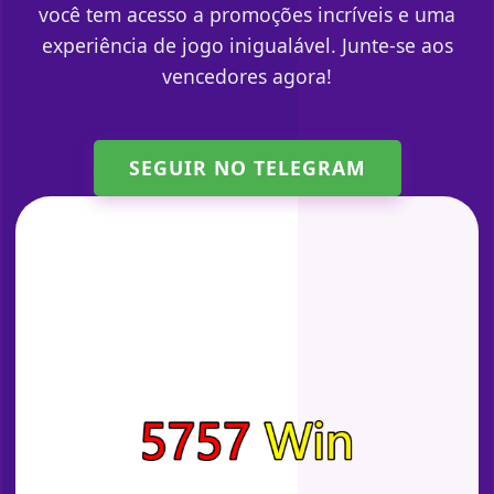
você tem acesso a promoções incríveis e uma
experiência de jogo inigualável. Junte-se aos
vencedores agora!
SEGUIR NO TELEGRAM