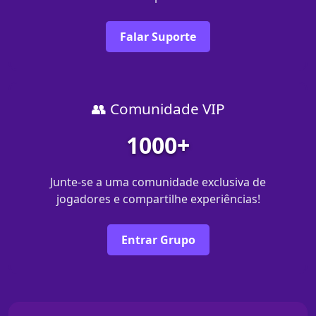
Falar Suporte
👥 Comunidade VIP
1000+
Junte-se a uma comunidade exclusiva de
jogadores e compartilhe experiências!
Entrar Grupo