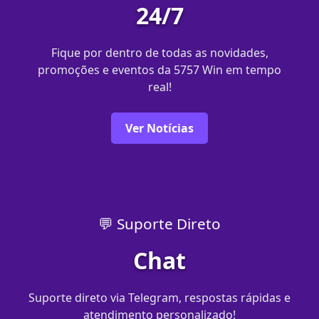
24/7
Fique por dentro de todas as novidades,
promoções e eventos da 5757 Win em tempo
real!
Ver Notícias
💬 Suporte Direto
Chat
Suporte direto via Telegram, respostas rápidas e
atendimento personalizado!