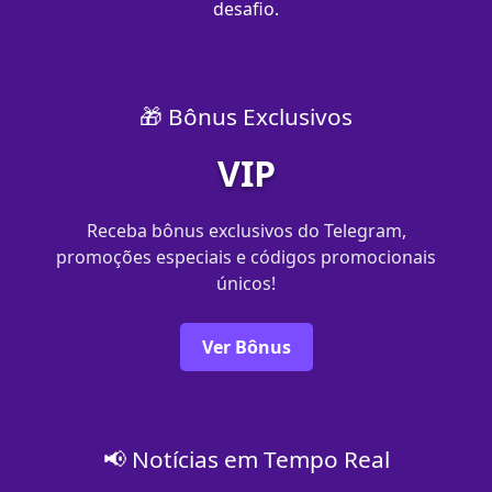
desafio.
🎁 Bônus Exclusivos
VIP
Receba bônus exclusivos do Telegram,
promoções especiais e códigos promocionais
únicos!
Ver Bônus
📢 Notícias em Tempo Real