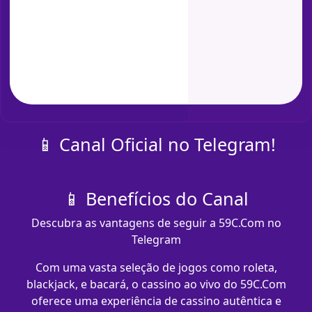
📱 Canal Oficial no Telegram!
📱 Benefícios do Canal
Descubra as vantagens de seguir a 59C.Com no
Telegram
Com uma vasta seleção de jogos como roleta,
blackjack, e bacará, o cassino ao vivo do 59C.Com
oferece uma experiência de cassino autêntica e