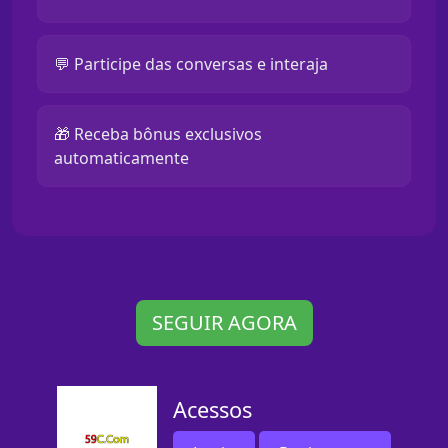
💬 Participe das conversas e interaja
🎁 Receba bônus exclusivos
automaticamente
SEGUIR AGORA
Acessos