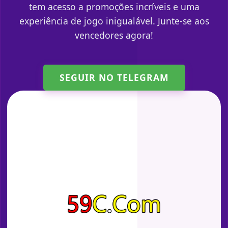
tem acesso a promoções incríveis e uma
experiência de jogo inigualável. Junte-se aos
vencedores agora!
SEGUIR NO TELEGRAM