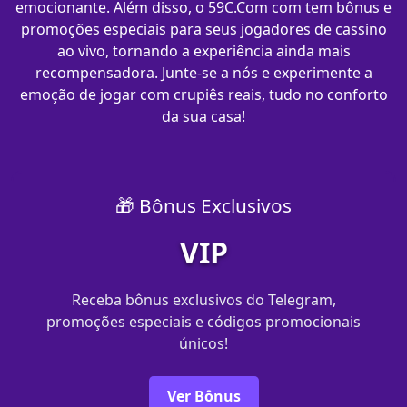
emocionante. Além disso, o 59C.Com com​ tem bônus e
promoções especiais para seus jogadores de cassino
ao vivo, tornando a experiência ainda mais
recompensadora. Junte-se a nós e experimente a
emoção de jogar com crupiês reais, tudo no conforto
da sua casa!
🎁 Bônus Exclusivos
VIP
Receba bônus exclusivos do Telegram,
promoções especiais e códigos promocionais
únicos!
Ver Bônus