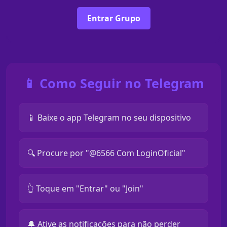
Entrar Grupo
📱 Como Seguir no Telegram
📱 Baixe o app Telegram no seu dispositivo
🔍 Procure por "@6566 Com LoginOficial"
👆 Toque em "Entrar" ou "Join"
🔔 Ative as notificações para não perder