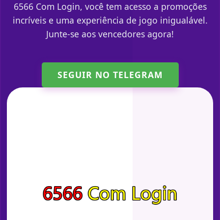
6566 Com Login, você tem acesso a promoções
incríveis e uma experiência de jogo inigualável.
Junte-se aos vencedores agora!
SEGUIR NO TELEGRAM