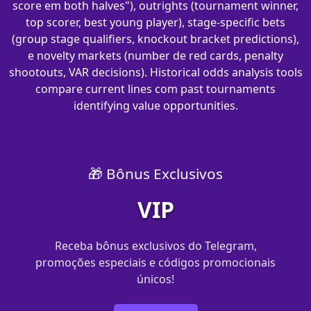
score em both halves"), outrights (tournament winner,
top scorer, best young player), stage-specific bets
(group stage qualifiers, knockout bracket predictions),
e novelty markets (number de red cards, penalty
shootouts, VAR decisions). Historical odds analysis tools
compare current lines com past tournaments
identifying value opportunities.
🎁 Bônus Exclusivos
VIP
Receba bônus exclusivos do Telegram,
promoções especiais e códigos promocionais
únicos!