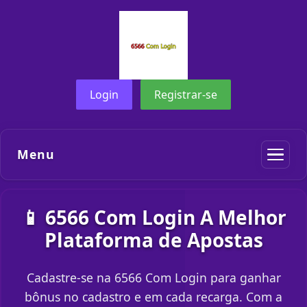
Login
Registrar-se
Menu
📱 6566 Com Login A Melhor
Plataforma de Apostas
Cadastre-se na 6566 Com Login para ganhar
bônus no cadastro e em cada recarga. Com a