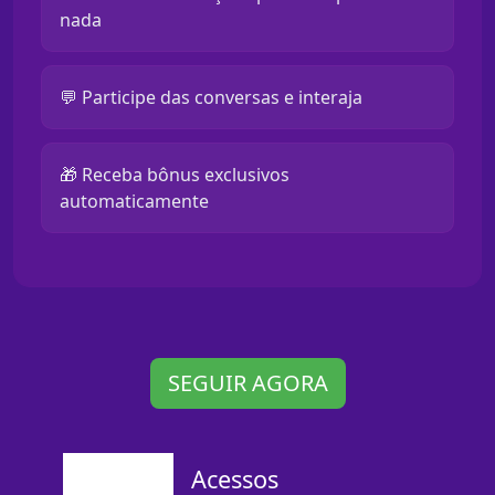
nada
💬 Participe das conversas e interaja
🎁 Receba bônus exclusivos
automaticamente
SEGUIR AGORA
Acessos