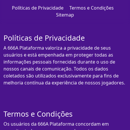
Políticas de Privacidade
Termos e Condições
Sitemap
Políticas de Privacidade
A 666A Plataforma valoriza a privacidade de seus
usuários e está empenhada em proteger todas as
informações pessoais fornecidas durante o uso de
nossos canais de comunicação. Todos os dados
coletados são utilizados exclusivamente para fins de
melhoria contínua da experiência de nossos jogadores.
Termos e Condições
Os usuários da 666A Plataforma concordam em