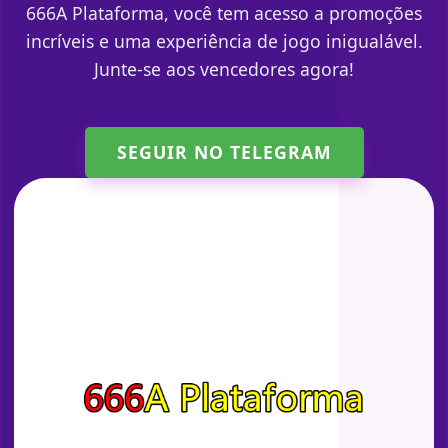
666A Plataforma, você tem acesso a promoções
incríveis e uma experiência de jogo inigualável.
Junte-se aos vencedores agora!
SEGUIR NO TELEGRAM