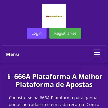
Login
Registrar-se
Menu
📱 666A Plataforma A Melhor
Plataforma de Apostas
Cadastre-se na 666A Plataforma para ganhar
bônus no cadastro e em cada recarga. Com a