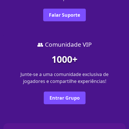
Falar Suporte
👥 Comunidade VIP
1000+
Junte-se a uma comunidade exclusiva de
jogadores e compartilhe experiências!
Entrar Grupo