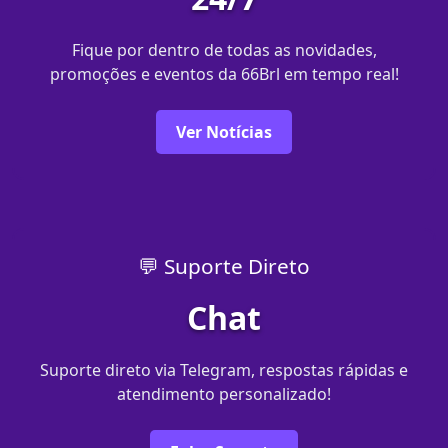
Fique por dentro de todas as novidades,
promoções e eventos da 66Brl em tempo real!
Ver Notícias
💬 Suporte Direto
Chat
Suporte direto via Telegram, respostas rápidas e
atendimento personalizado!