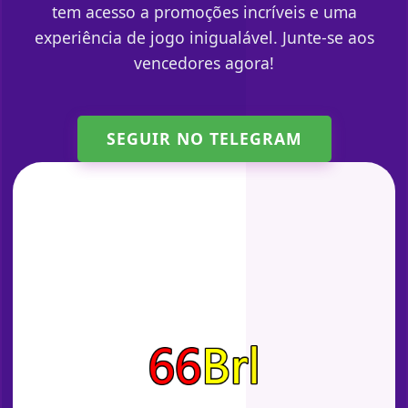
tem acesso a promoções incríveis e uma
experiência de jogo inigualável. Junte-se aos
vencedores agora!
SEGUIR NO TELEGRAM