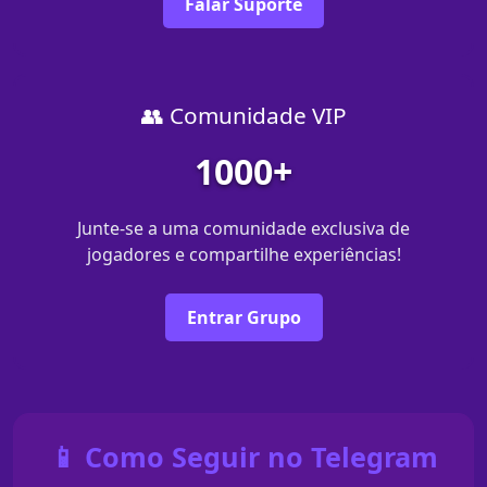
Falar Suporte
👥 Comunidade VIP
1000+
Junte-se a uma comunidade exclusiva de
jogadores e compartilhe experiências!
Entrar Grupo
📱 Como Seguir no Telegram