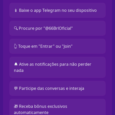
📱 Baixe o app Telegram no seu dispositivo
🔍 Procure por "@66BrlOficial"
👆 Toque em "Entrar" ou "Join"
🔔 Ative as notificações para não perder
nada
💬 Participe das conversas e interaja
🎁 Receba bônus exclusivos
automaticamente