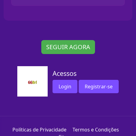
SEGUIR AGORA
Acessos
Login
Registrar-se
Políticas de Privacidade
Termos e Condições