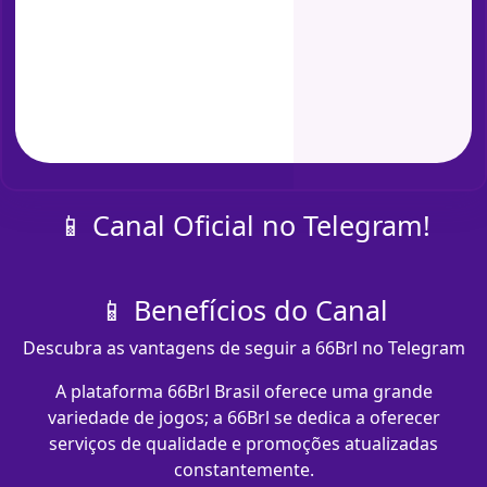
📱 Canal Oficial no Telegram!
📱 Benefícios do Canal
Descubra as vantagens de seguir a 66Brl no Telegram
A plataforma 66Brl Brasil oferece uma grande
variedade de jogos; a 66Brl se dedica a oferecer
serviços de qualidade e promoções atualizadas
constantemente.