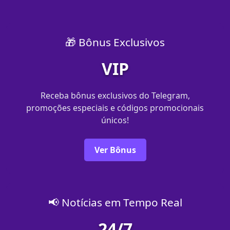
🎁 Bônus Exclusivos
VIP
Receba bônus exclusivos do Telegram,
promoções especiais e códigos promocionais
únicos!
Ver Bônus
📢 Notícias em Tempo Real
24/7