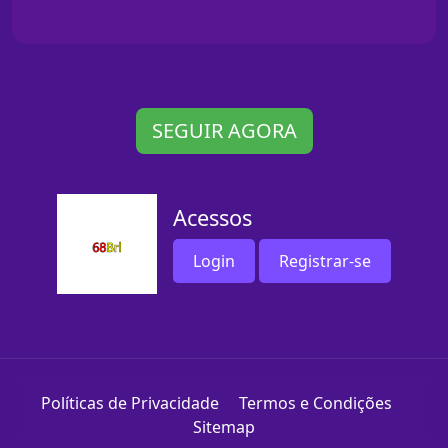
SEGUIR AGORA
Acessos
Login
Registrar-se
Políticas de Privacidade
Termos e Condições
Sitemap