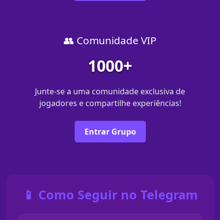
👥 Comunidade VIP
1000+
Junte-se a uma comunidade exclusiva de
jogadores e compartilhe experiências!
Entrar Grupo
📱 Como Seguir no Telegram