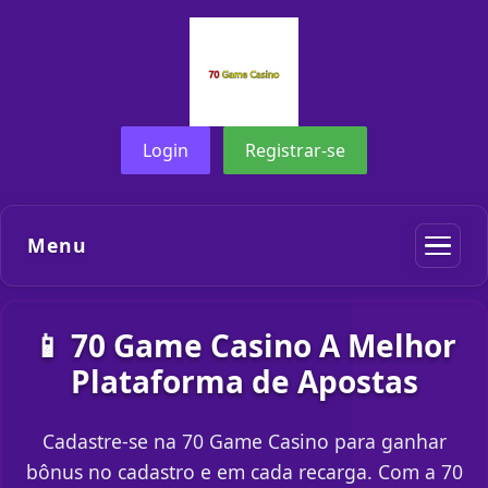
Login
Registrar-se
Menu
📱 70 Game Casino A Melhor
Plataforma de Apostas
Cadastre-se na 70 Game Casino para ganhar
bônus no cadastro e em cada recarga. Com a 70