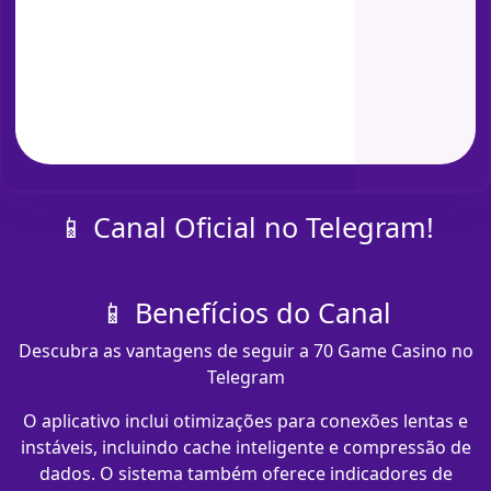
📱 Canal Oficial no Telegram!
📱 Benefícios do Canal
Descubra as vantagens de seguir a 70 Game Casino no
Telegram
O aplicativo inclui otimizações para conexões lentas e
instáveis, incluindo cache inteligente e compressão de
dados. O sistema também oferece indicadores de