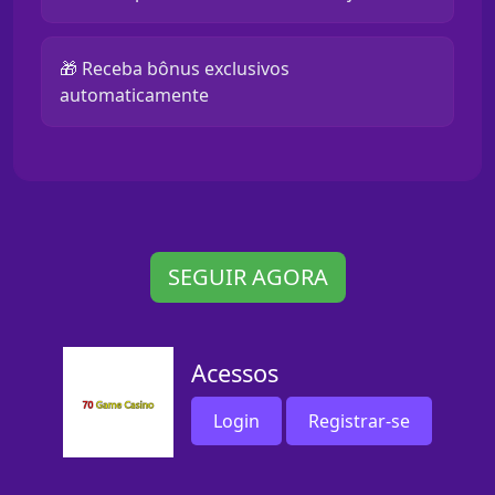
🎁 Receba bônus exclusivos
automaticamente
SEGUIR AGORA
Acessos
Login
Registrar-se