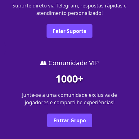
Suporte direto via Telegram, respostas rápidas e
atendimento personalizado!
Falar Suporte
👥 Comunidade VIP
1000+
Junte-se a uma comunidade exclusiva de
jogadores e compartilhe experiências!
Entrar Grupo