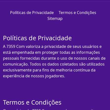
Políticas de Privacidade
Termos e Condições
Sitemap
Políticas de Privacidade
A 7359 Com valoriza a privacidade de seus usuários e
está empenhada em proteger todas as informações
pessoais fornecidas durante o uso de nossos canais de
comunicação. Todos os dados coletados são utilizados
exclusivamente para fins de melhoria contínua da
experiência de nossos jogadores.
Termos e Condições