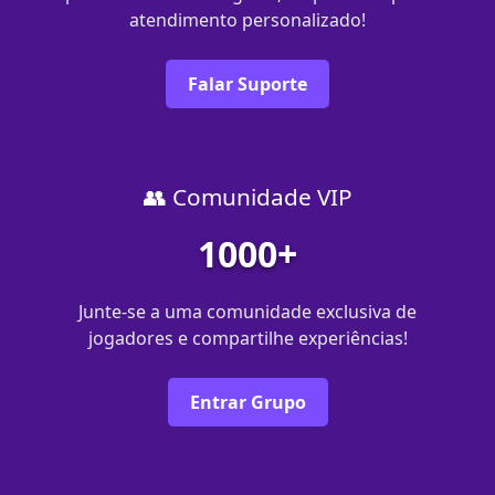
atendimento personalizado!
Falar Suporte
👥 Comunidade VIP
1000+
Junte-se a uma comunidade exclusiva de
jogadores e compartilhe experiências!
Entrar Grupo