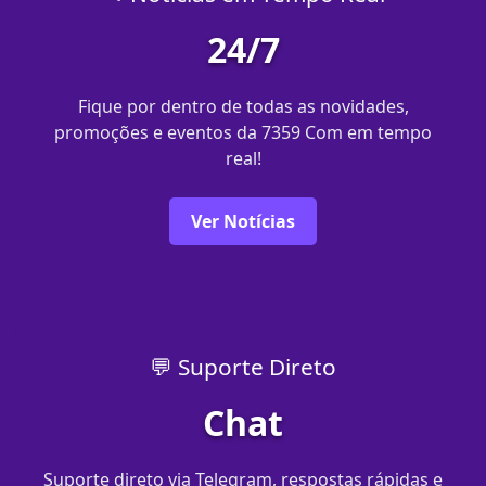
24/7
Fique por dentro de todas as novidades,
promoções e eventos da 7359 Com em tempo
real!
Ver Notícias
💬 Suporte Direto
Chat
Suporte direto via Telegram, respostas rápidas e