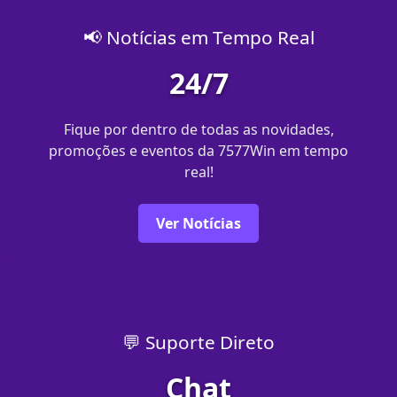
📢 Notícias em Tempo Real
24/7
Fique por dentro de todas as novidades,
promoções e eventos da 7577Win em tempo
real!
Ver Notícias
💬 Suporte Direto
Chat