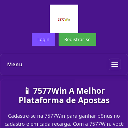
Login
Registrar-se
Menu
📱 7577Win A Melhor
Plataforma de Apostas
Cadastre-se na 7577Win para ganhar bônus no
cadastro e em cada recarga. Com a 7577Win, você