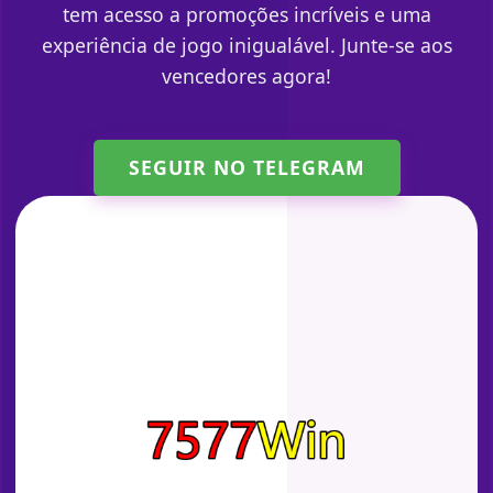
tem acesso a promoções incríveis e uma
experiência de jogo inigualável. Junte-se aos
vencedores agora!
SEGUIR NO TELEGRAM