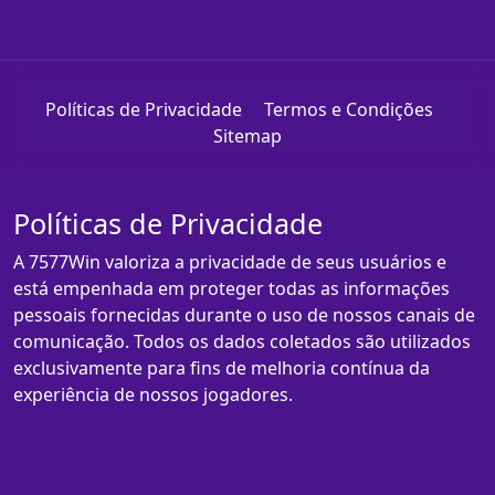
Políticas de Privacidade
Termos e Condições
Sitemap
Políticas de Privacidade
A 7577Win valoriza a privacidade de seus usuários e
está empenhada em proteger todas as informações
pessoais fornecidas durante o uso de nossos canais de
comunicação. Todos os dados coletados são utilizados
exclusivamente para fins de melhoria contínua da
experiência de nossos jogadores.