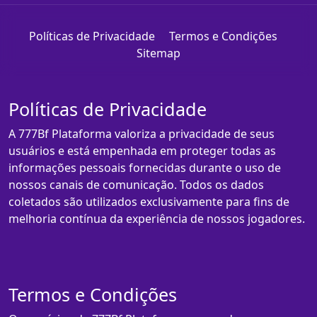
Políticas de Privacidade
Termos e Condições
Sitemap
Políticas de Privacidade
A 777Bf Plataforma valoriza a privacidade de seus
usuários e está empenhada em proteger todas as
informações pessoais fornecidas durante o uso de
nossos canais de comunicação. Todos os dados
coletados são utilizados exclusivamente para fins de
melhoria contínua da experiência de nossos jogadores.
Termos e Condições