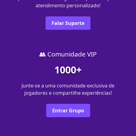
atendimento personalizado!
Falar Suporte
👥 Comunidade VIP
1000+
Junte-se a uma comunidade exclusiva de
jogadores e compartilhe experiências!
Entrar Grupo