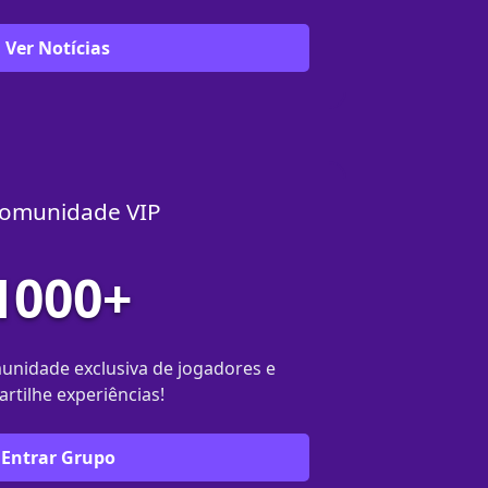
Ver Notícias
Comunidade VIP
1000+
unidade exclusiva de jogadores e
rtilhe experiências!
Entrar Grupo