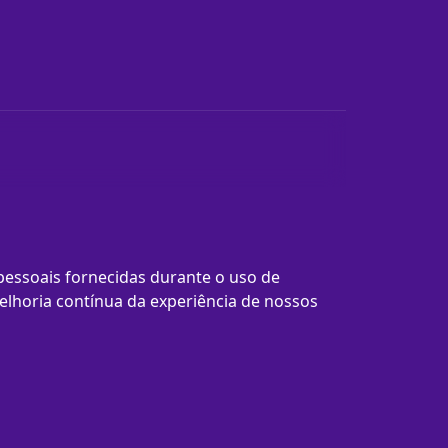
pessoais fornecidas durante o uso de
elhoria contínua da experiência de nossos