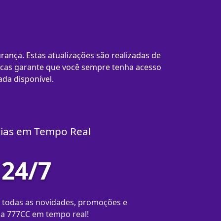
ança. Estas atualizações são realizadas de
icas garante que você sempre tenha acesso
ada disponível.
cias em Tempo Real
24/7
e todas as novidades, promoções e
a 777CC em tempo real!