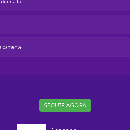
erder nada
a
aticamente
SEGUIR AGORA