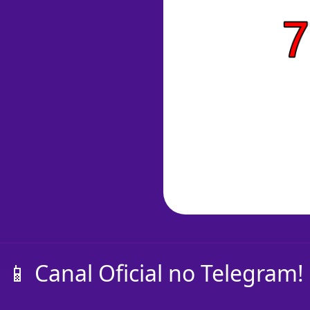
📱 Canal Oficial no Telegram!