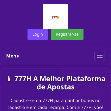
Login
Registrar-se
Menu
📱 777H A Melhor Plataforma
de Apostas
Cadastre-se na 777H para ganhar bônus no
cadastro e em cada recarga. Com a 777H, você