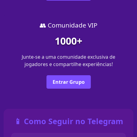
👥 Comunidade VIP
1000+
Junte-se a uma comunidade exclusiva de
jogadores e compartilhe experiências!
Entrar Grupo
📱 Como Seguir no Telegram