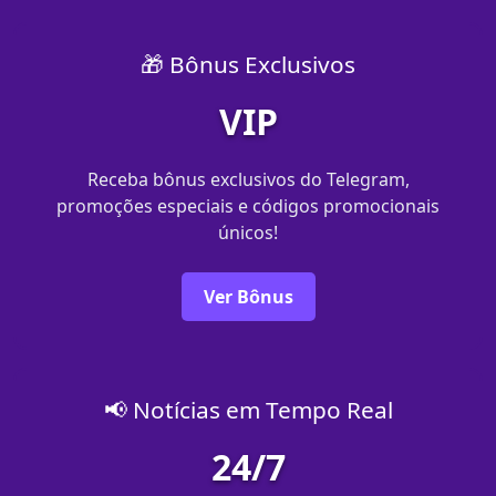
🎁 Bônus Exclusivos
VIP
Receba bônus exclusivos do Telegram,
promoções especiais e códigos promocionais
únicos!
Ver Bônus
📢 Notícias em Tempo Real
24/7