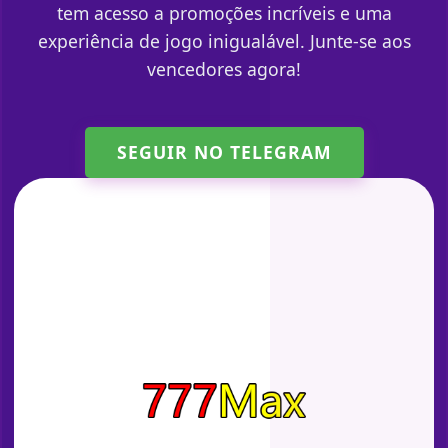
tem acesso a promoções incríveis e uma
experiência de jogo inigualável. Junte-se aos
vencedores agora!
SEGUIR NO TELEGRAM