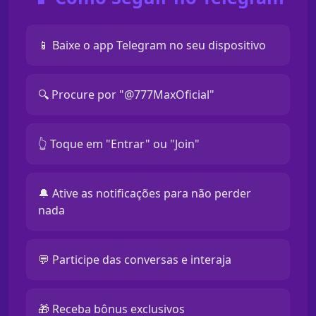
📱 Baixe o app Telegram no seu dispositivo
🔍 Procure por "@777MaxOficial"
👆 Toque em "Entrar" ou "Join"
🔔 Ative as notificações para não perder
nada
💬 Participe das conversas e interaja
🎁 Receba bônus exclusivos