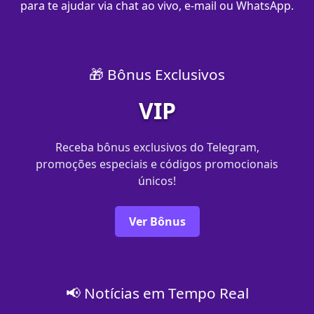
para te ajudar via chat ao vivo, e-mail ou WhatsApp.
🎁 Bônus Exclusivos
VIP
Receba bônus exclusivos do Telegram,
promoções especiais e códigos promocionais
únicos!
Ver Bônus
📢 Notícias em Tempo Real