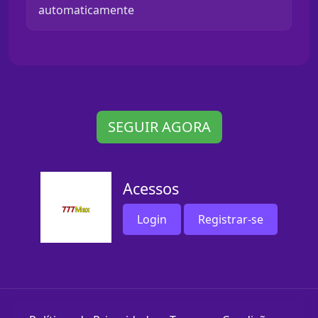
automaticamente
SEGUIR AGORA
Acessos
Login
Registrar-se