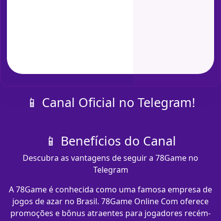
📱 Canal Oficial no Telegram!
📱 Benefícios do Canal
Descubra as vantagens de seguir a 78Game no
Telegram
A 78Game é conhecida como uma famosa empresa de
jogos de azar no Brasil. 78Game Online Com oferece
promoções e bônus atraentes para jogadores recém-