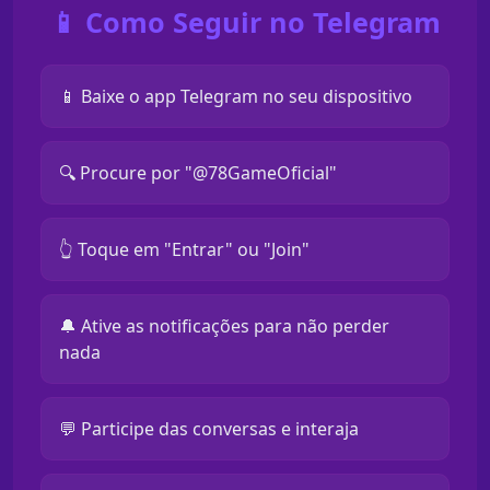
📱 Como Seguir no Telegram
📱 Baixe o app Telegram no seu dispositivo
🔍 Procure por "@78GameOficial"
👆 Toque em "Entrar" ou "Join"
🔔 Ative as notificações para não perder
nada
💬 Participe das conversas e interaja