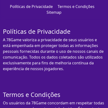
Políticas de Privacidade
Termos e Condições
Sitemap
Políticas de Privacidade
A 78Game valoriza a privacidade de seus usuários e
está empenhada em proteger todas as informações
pessoais fornecidas durante o uso de nossos canais de
comunicação. Todos os dados coletados são utilizados
exclusivamente para fins de melhoria contínua da
experiência de nossos jogadores.
Termos e Condições
Os usuários da 78Game concordam em respeitar todas