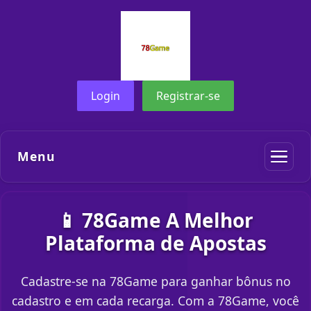
Login
Registrar-se
Menu
📱 78Game A Melhor
Plataforma de Apostas
Cadastre-se na 78Game para ganhar bônus no
cadastro e em cada recarga. Com a 78Game, você