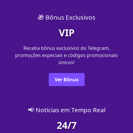
🎁 Bônus Exclusivos
VIP
Receba bônus exclusivos do Telegram,
promoções especiais e códigos promocionais
únicos!
Ver Bônus
📢 Notícias em Tempo Real
24/7