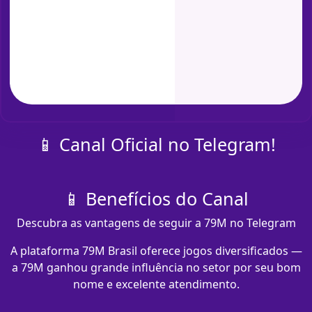
📱 Canal Oficial no Telegram!
📱 Benefícios do Canal
Descubra as vantagens de seguir a 79M no Telegram
A plataforma 79M Brasil oferece jogos diversificados —
a 79M ganhou grande influência no setor por seu bom
nome e excelente atendimento.