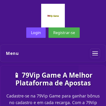
Login
Registrar-se
Menu
📱 79Vip Game A Melhor
Plataforma de Apostas
Cadastre-se na 79Vip Game para ganhar bônus
no cadastro e em cada recarga. Com a 79Vip