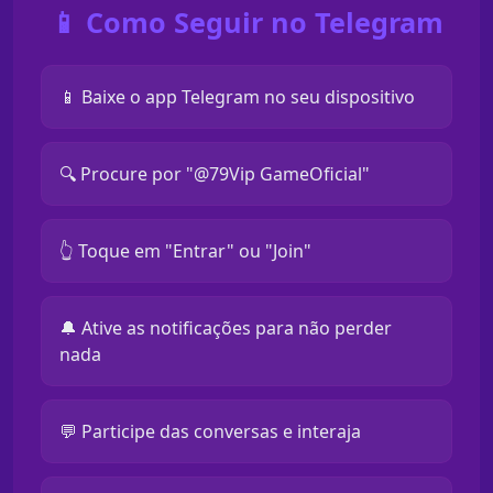
📱 Como Seguir no Telegram
📱 Baixe o app Telegram no seu dispositivo
🔍 Procure por "@79Vip GameOficial"
👆 Toque em "Entrar" ou "Join"
🔔 Ative as notificações para não perder
nada
💬 Participe das conversas e interaja