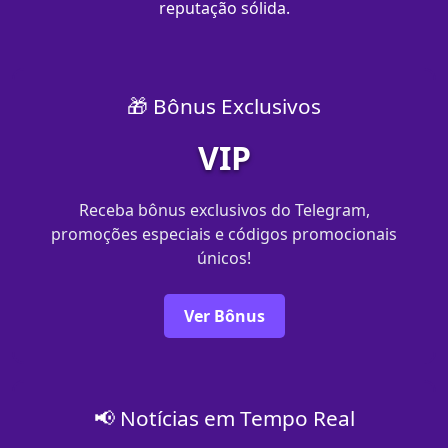
reputação sólida.
🎁 Bônus Exclusivos
VIP
Receba bônus exclusivos do Telegram,
promoções especiais e códigos promocionais
únicos!
Ver Bônus
📢 Notícias em Tempo Real