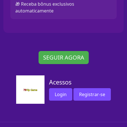
🎁 Receba bônus exclusivos
automaticamente
SEGUIR AGORA
Acessos
Login
Registrar-se