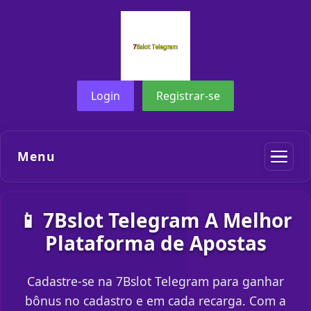
Login
Registrar-se
Menu
📱 7Bslot Telegram A Melhor
Plataforma de Apostas
Cadastre-se na 7Bslot Telegram para ganhar
bônus no cadastro e em cada recarga. Com a