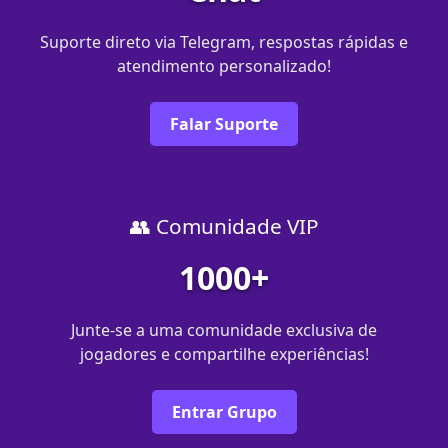
Suporte direto via Telegram, respostas rápidas e
atendimento personalizado!
Falar Suporte
👥 Comunidade VIP
1000+
Junte-se a uma comunidade exclusiva de
jogadores e compartilhe experiências!
Entrar Grupo