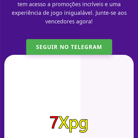
tem acesso a promoções incríveis e uma
experiência de jogo inigualável. Junte-se aos
vencedores agora!
SEGUIR NO TELEGRAM