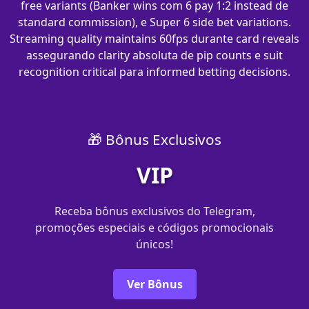
free variants (Banker wins com 6 pay 1:2 instead de
standard commission), e Super 6 side bet variations.
Streaming quality maintains 60fps durante card reveals
assegurando clarity absoluta de pip counts e suit
recognition critical para informed betting decisions.
🎁 Bônus Exclusivos
VIP
Receba bônus exclusivos do Telegram,
promoções especiais e códigos promocionais
únicos!
Ver Bônus