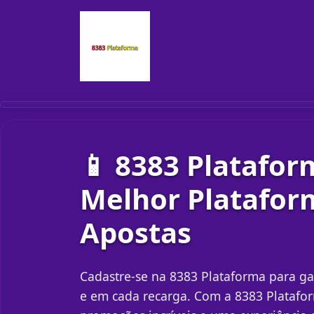
📱 8383 Platafor
Melhor Platafor
Apostas
Cadastre-se na 8383 Plataforma para g
e em cada recarga. Com a 8383 Platafor