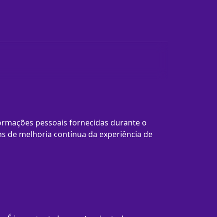
formações pessoais fornecidas durante o
ns de melhoria contínua da experiência de