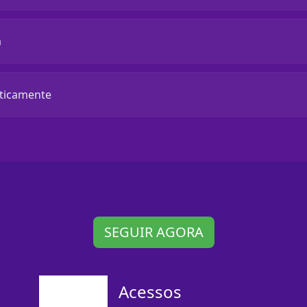
a
aticamente
SEGUIR AGORA
Acessos