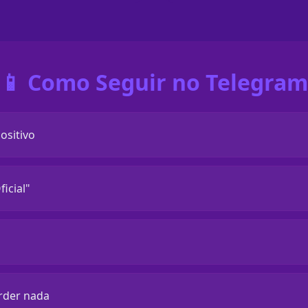
📱 Como Seguir no Telegram
ositivo
icial"
erder nada