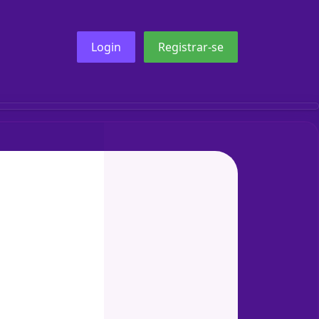
Login
Registrar-se