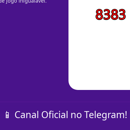
e jogo inigualável.
📱 Canal Oficial no Telegram!