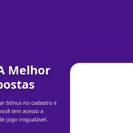
 A Melhor
postas
ar bônus no cadastro e
você tem acesso a
e jogo inigualável.