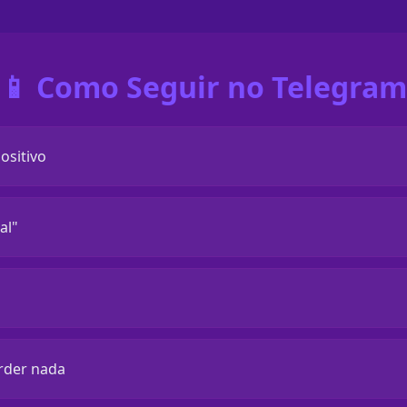
📱 Como Seguir no Telegram
ositivo
al"
erder nada