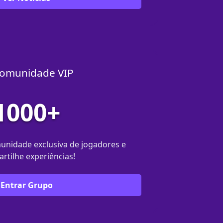
Comunidade VIP
1000+
unidade exclusiva de jogadores e
rtilhe experiências!
Entrar Grupo