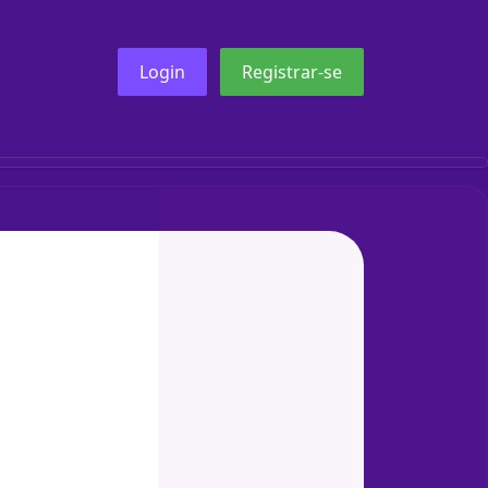
Login
Registrar-se