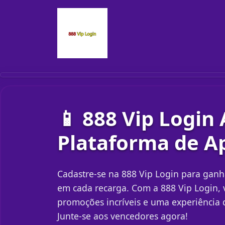
📱 888 Vip Login
Plataforma de A
Cadastre-se na 888 Vip Login para ganh
em cada recarga. Com a 888 Vip Login, 
promoções incríveis e uma experiência d
Junte-se aos vencedores agora!