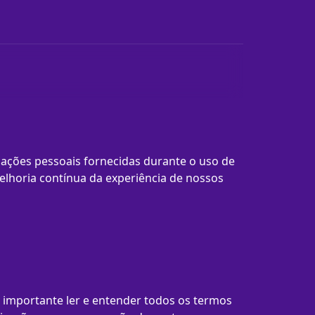
mações pessoais fornecidas durante o uso de
elhoria contínua da experiência de nossos
 importante ler e entender todos os termos