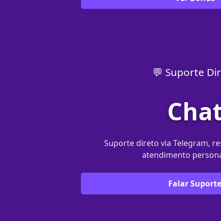
💬 Suporte Di
Cha
Suporte direto via Telegram, r
atendimento persona
Falar Suport