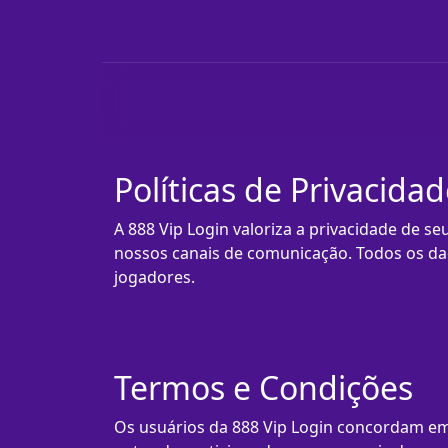
Políticas de Privacida
A 888 Vip Login valoriza a privacidade de 
nossos canais de comunicação. Todos os dad
jogadores.
Termos e Condições
Os usuários da 888 Vip Login concordam em 