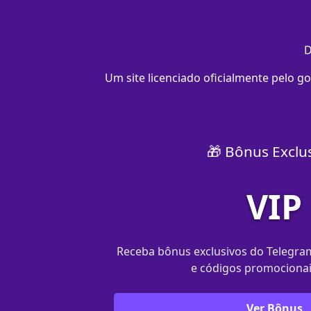
D
Um site licenciado oficialmente pelo go
🎁 Bônus Exclu
VIP
Receba bônus exclusivos do Telegra
e códigos promocionai
Ver Bônus