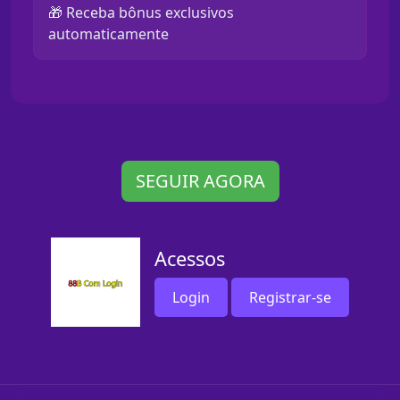
🎁 Receba bônus exclusivos
automaticamente
SEGUIR AGORA
Acessos
Login
Registrar-se