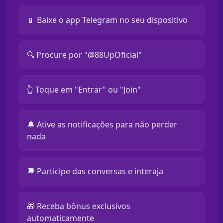
📱 Baixe o app Telegram no seu dispositivo
🔍 Procure por "@88UpOficial"
👆 Toque em "Entrar" ou "Join"
🔔 Ative as notificações para não perder
nada
💬 Participe das conversas e interaja
🎁 Receba bônus exclusivos
automaticamente