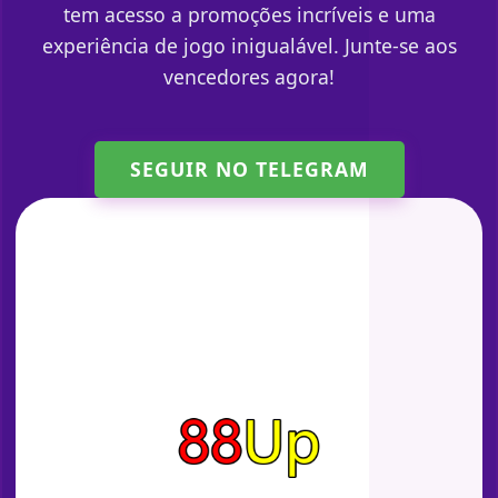
tem acesso a promoções incríveis e uma
experiência de jogo inigualável. Junte-se aos
vencedores agora!
SEGUIR NO TELEGRAM