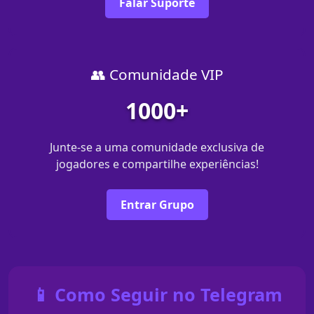
Falar Suporte
👥 Comunidade VIP
1000+
Junte-se a uma comunidade exclusiva de
jogadores e compartilhe experiências!
Entrar Grupo
📱 Como Seguir no Telegram