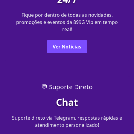
Fique por dentro de todas as novidades,
promoções e eventos da 899G Vip em tempo
real!
Ver Notícias
💬 Suporte Direto
Chat
Suporte direto via Telegram, respostas rápidas e
atendimento personalizado!