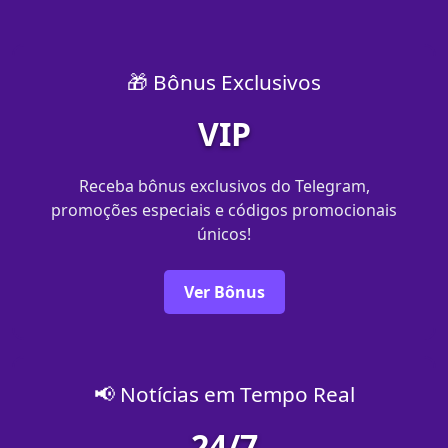
🎁 Bônus Exclusivos
VIP
Receba bônus exclusivos do Telegram,
promoções especiais e códigos promocionais
únicos!
Ver Bônus
📢 Notícias em Tempo Real
24/7