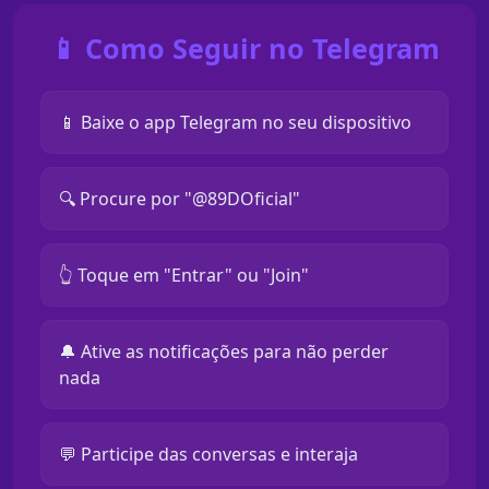
📱 Como Seguir no Telegram
📱 Baixe o app Telegram no seu dispositivo
🔍 Procure por "@89DOficial"
👆 Toque em "Entrar" ou "Join"
🔔 Ative as notificações para não perder
nada
💬 Participe das conversas e interaja