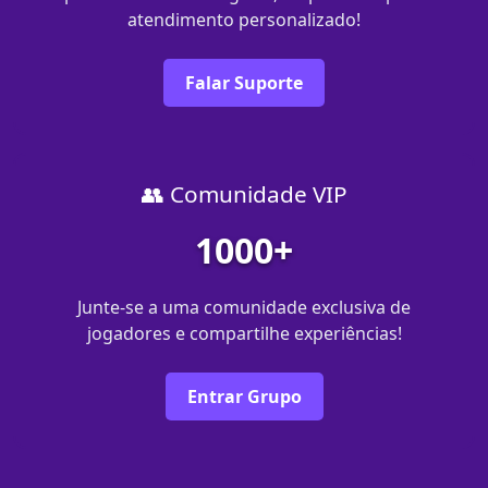
atendimento personalizado!
Falar Suporte
👥 Comunidade VIP
1000+
Junte-se a uma comunidade exclusiva de
jogadores e compartilhe experiências!
Entrar Grupo