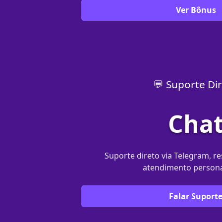
Ver Bônus
💬 Suporte Di
Cha
Suporte direto via Telegram, r
atendimento persona
Falar Suport