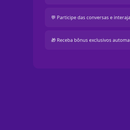
💬 Participe das conversas e interaj
🎁 Receba bônus exclusivos autom