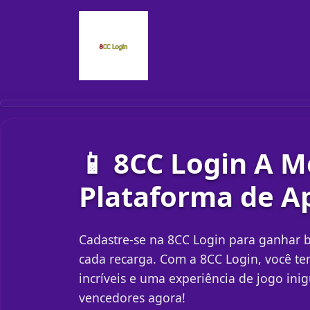
📱 8CC Login A M
Plataforma de A
Cadastre-se na 8CC Login para ganhar 
cada recarga. Com a 8CC Login, você t
incríveis e uma experiência de jogo inig
vencedores agora!