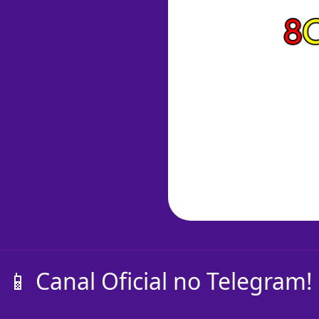
📱 Canal Oficial no Telegram!