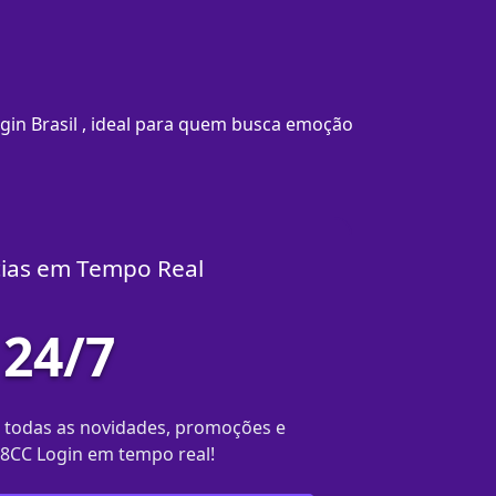
gin Brasil , ideal para quem busca emoção
cias em Tempo Real
24/7
e todas as novidades, promoções e
 8CC Login em tempo real!