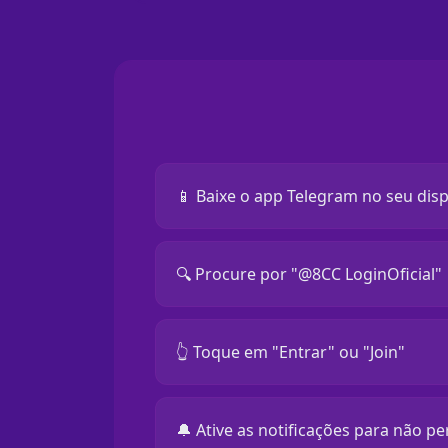
📱 Baixe o app Telegram no seu disp
🔍 Procure por "@8CC LoginOficial"
👆 Toque em "Entrar" ou "Join"
🔔 Ative as notificações para não p