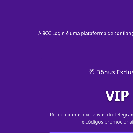
A 8CC Login é uma plataforma de confianç
🎁 Bônus Exclu
VIP
Receba bônus exclusivos do Telegra
e códigos promocionai