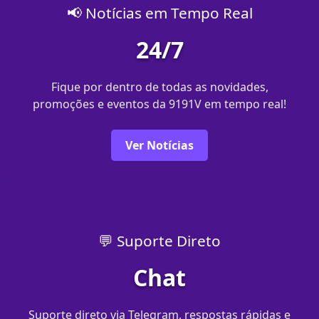
📢 Notícias em Tempo Real
24/7
Fique por dentro de todas as novidades,
promoções e eventos da 9191V em tempo real!
Ver Notícias
💬 Suporte Direto
Chat
Suporte direto via Telegram, respostas rápidas e