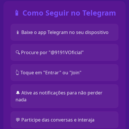
📱 Como Seguir no Telegram
📱 Baixe o app Telegram no seu dispositivo
🔍 Procure por "@9191VOficial"
👆 Toque em "Entrar" ou "Join"
🔔 Ative as notificações para não perder
nada
💬 Participe das conversas e interaja