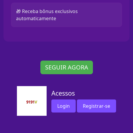
🎁 Receba bônus exclusivos
automaticamente
SEGUIR AGORA
Acessos
Login
Registrar-se