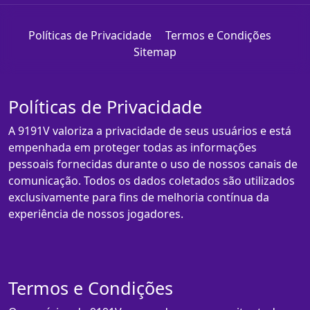
Políticas de Privacidade
Termos e Condições
Sitemap
Políticas de Privacidade
A 9191V valoriza a privacidade de seus usuários e está
empenhada em proteger todas as informações
pessoais fornecidas durante o uso de nossos canais de
comunicação. Todos os dados coletados são utilizados
exclusivamente para fins de melhoria contínua da
experiência de nossos jogadores.
Termos e Condições