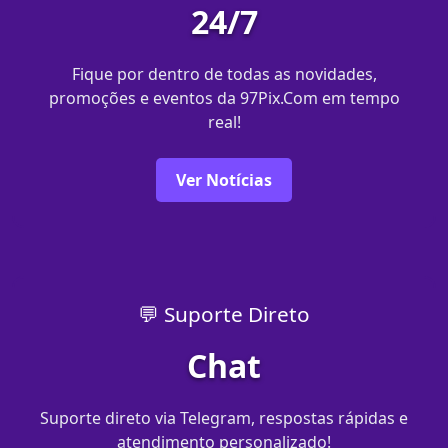
24/7
Fique por dentro de todas as novidades,
promoções e eventos da 97Pix.Com em tempo
real!
Ver Notícias
💬 Suporte Direto
Chat
Suporte direto via Telegram, respostas rápidas e
atendimento personalizado!