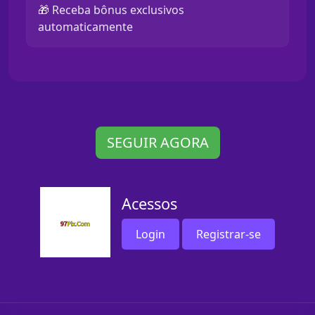
🎁 Receba bônus exclusivos
automaticamente
SEGUIR AGORA
Acessos
Login
Registrar-se