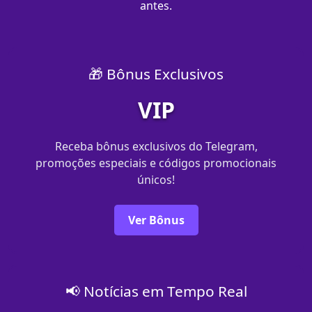
antes.
🎁 Bônus Exclusivos
VIP
Receba bônus exclusivos do Telegram,
promoções especiais e códigos promocionais
únicos!
Ver Bônus
📢 Notícias em Tempo Real