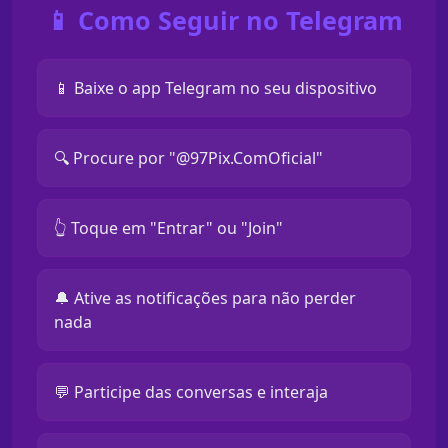
📱 Como Seguir no Telegram
📱 Baixe o app Telegram no seu dispositivo
🔍 Procure por "@97Pix.ComOficial"
👆 Toque em "Entrar" ou "Join"
🔔 Ative as notificações para não perder
nada
💬 Participe das conversas e interaja