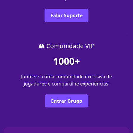
Falar Suporte
👥 Comunidade VIP
1000+
Junte-se a uma comunidade exclusiva de
jogadores e compartilhe experiências!
Entrar Grupo